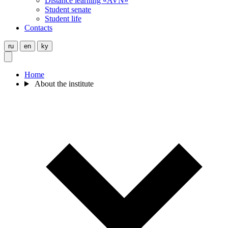
Distance learning «AVN»
Student senate
Student life
Contacts
ru
en
ky
Home
About the institute