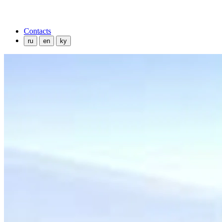
Contacts
ru
en
ky