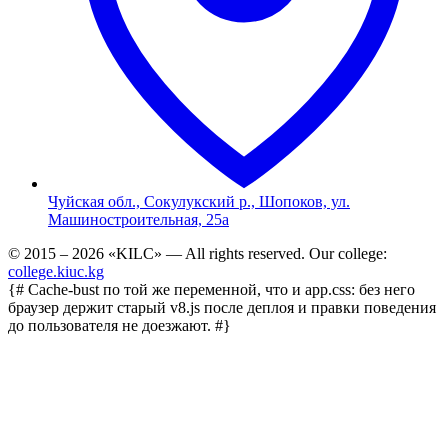
Чуйская обл., Сокулукский р., Шопоков, ул.
Машиностроительная, 25а
© 2015 – 2026 «KILC» — All rights reserved.
Our college:
college.kiuc.kg
{# Cache-bust по той же переменной, что и app.css: без него
браузер держит старый v8.js после деплоя и правки поведения
до пользователя не доезжают. #}